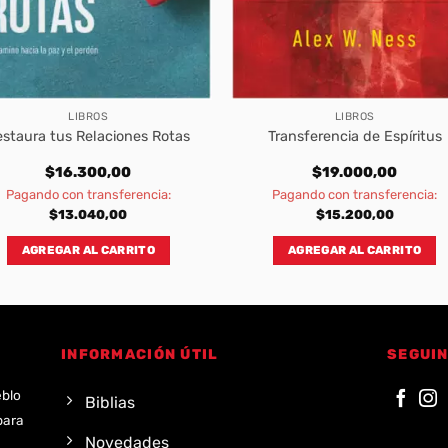
LIBROS
LIBROS
estaura tus Relaciones Rotas
Transferencia de Espíritus
$
16.300,00
$
19.000,00
Pagando con transferencia:
Pagando con transferencia:
$
13.040,00
$
15.200,00
AGREGAR AL CARRITO
AGREGAR AL CARRITO
INFORMACIÓN ÚTIL
SEGUIN
eblo
Biblias
para
Novedades