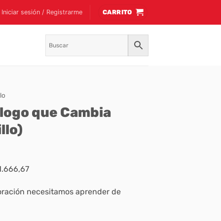
Iniciar sesión / Registrarme
CARRITO
lo
alogo que Cambia
llo)
1.666,67
oración necesitamos aprender de