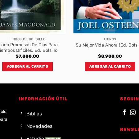
LIBROS DE BOLSILLO
LIBROS
inco Promesas De Dios Para
Su Mejor Vida Ahora (Ed. Bolsil
iempos Dificiles, Ed. Bolsillo
$
7.800,00
$
8.900,00
AGREGAR AL CARRITO
AGREGAR AL CARRITO
INFORMACIÓN ÚTIL
SEGUIN
eblo
Biblias
para
Novedades
NEWSL
Estudio