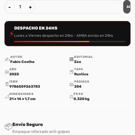
AGR
No Apagueis al Espiritu cantidad
DESPACHO EN 24HS
⚡
Lunes a Viernes despacho en 24hs - AMBA envíos en 24hs
AUTOR
EDITORIAL
✍️
🏢
Fabio Coelho
Zoe
AÑO
TAPA
📅
📕
2025
Rustica
ISBN
PÁGINAS
🧾
📖
9786559263783
304
DIMENSIONES
PESO
📐
⚖️
21 × 14 × 1,7 cm
0.320 kg
Envío Seguro
📦
Empaque reforzado anti-golpes