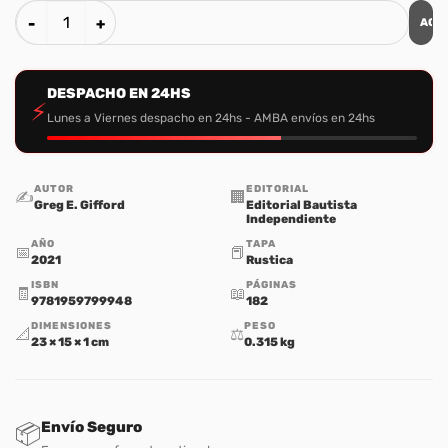
AGR
El Corazon y Los Habitos cantidad
DESPACHO EN 24HS
⚡
Lunes a Viernes despacho en 24hs - AMBA envíos en 24hs
AUTOR
EDITORIAL
✍️
🏢
Greg E. Gifford
Editorial Bautista
Independiente
AÑO
TAPA
📅
📕
2021
Rustica
ISBN
PÁGINAS
🧾
📖
9781959799948
182
DIMENSIONES
PESO
📐
⚖️
23 × 15 × 1 cm
0.315 kg
Envío Seguro
📦