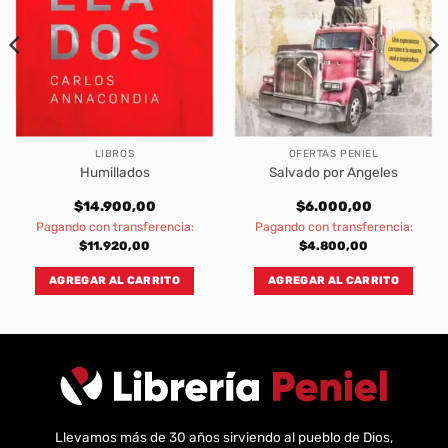
LIBROS
OFERTAS PENIEL
Humillados
Salvado por Angeles
$
14.900,00
$
6.000,00
Pagando con transferencia:
Pagando con transferencia:
$
11.920,00
$
4.800,00
AGREGAR AL CARRITO
AGREGAR AL CARRITO
Llevamos más de 30 años sirviendo al pueblo de Dios,