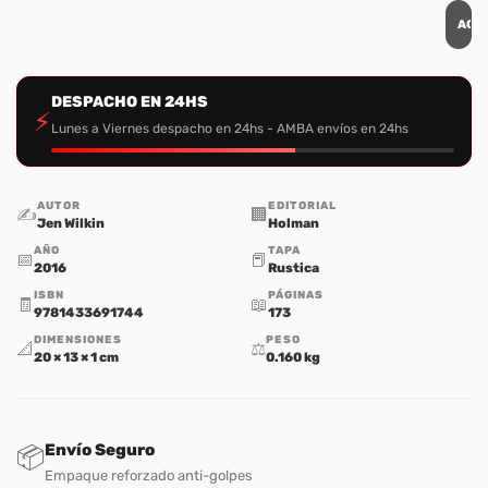
AGR
DESPACHO EN 24HS
⚡
Lunes a Viernes despacho en 24hs - AMBA envíos en 24hs
AUTOR
EDITORIAL
✍️
🏢
Jen Wilkin
Holman
AÑO
TAPA
📅
📕
2016
Rustica
ISBN
PÁGINAS
🧾
📖
9781433691744
173
DIMENSIONES
PESO
📐
⚖️
20 × 13 × 1 cm
0.160 kg
Envío Seguro
📦
Empaque reforzado anti-golpes