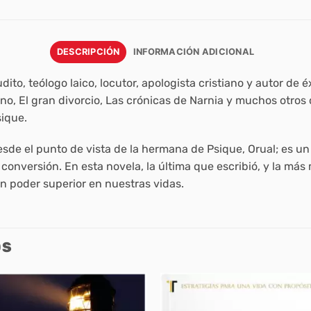
DESCRIPCIÓN
INFORMACIÓN ADICIONAL
rudito, teólogo laico, locutor, apologista cristiano y autor d
ino
,
El gran divorcio
,
Las crónicas de Narnia
y muchos otros 
sique.
esde el punto de vista de la hermana de Psique, Orual; es un br
y la conversión. En esta novela, la última que escribió, y la m
 un poder superior en nuestras vidas.
OS