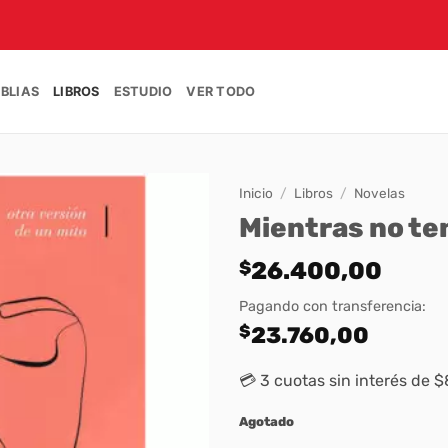
IBLIAS
LIBROS
ESTUDIO
VER TODO
Inicio
/
Libros
/
Novelas
Mientras no t
$
26.400,00
Pagando con transferencia:
$
23.760,00
💳 3 cuotas sin interés de 
Agotado