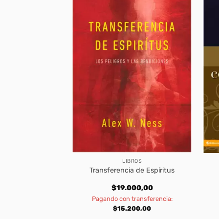
BROS
LIBROS
Hombre mas Rico
Transferencia de Espíritus
Mundo
000,00
$
19.000,00
transferencia:
Pagando con transferencia:
200,00
$
15.200,00