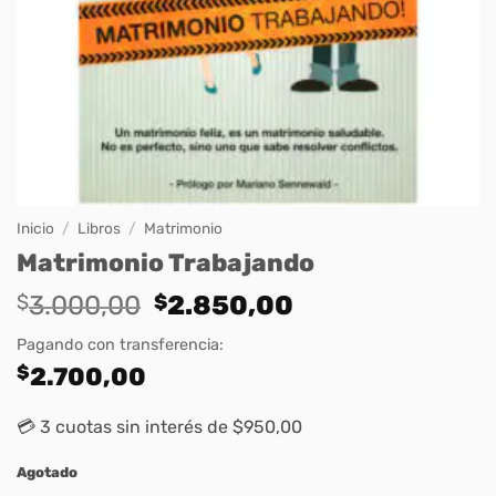
Inicio
/
Libros
/
Matrimonio
Matrimonio Trabajando
Original
Current
$
3.000,00
$
2.850,00
price
price
Pagando con transferencia:
was:
is:
$
2.700,00
$3.000,00.
$2.850,00.
💳 3 cuotas sin interés de $950,00
Agotado