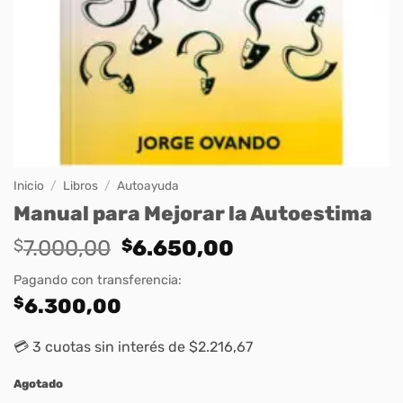
Inicio
/
Libros
/
Autoayuda
Manual para Mejorar la Autoestima
Original
Current
$
7.000,00
$
6.650,00
price
price
Pagando con transferencia:
was:
is:
$
6.300,00
$7.000,00.
$6.650,00.
💳 3 cuotas sin interés de $2.216,67
Agotado