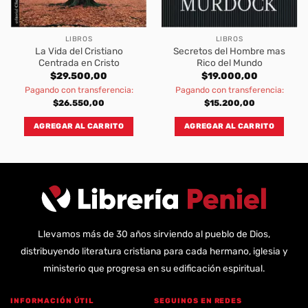
LIBROS
LIBROS
La Vida del Cristiano
Secretos del Hombre mas
Centrada en Cristo
Rico del Mundo
$
29.500,00
$
19.000,00
Pagando con transferencia:
Pagando con transferencia:
$
26.550,00
$
15.200,00
AGREGAR AL CARRITO
AGREGAR AL CARRITO
Llevamos más de 30 años sirviendo al pueblo de Dios,
distribuyendo literatura cristiana para cada hermano, iglesia y
ministerio que progresa en su edificación espiritual.
INFORMACIÓN ÚTIL
SEGUINOS EN REDES