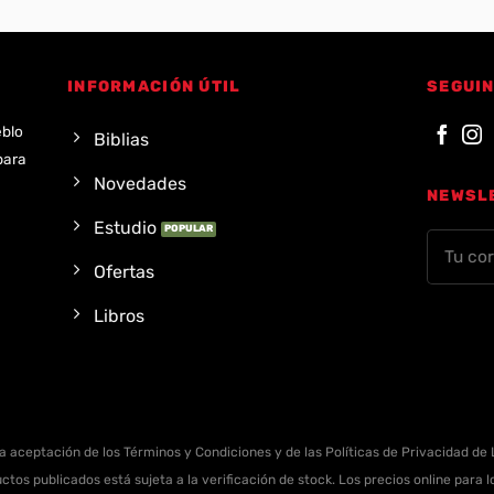
INFORMACIÓN ÚTIL
SEGUIN
eblo
Biblias
para
Novedades
NEWSL
Estudio
Ofertas
Libros
la aceptación de los Términos y Condiciones y de las Políticas de Privacidad de L
ctos publicados está sujeta a la verificación de stock. Los precios online para