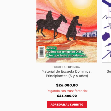
 DOMINICAL
ESCUELA DOMINICAL
cacion Cristiana,
Material de Escuela Dominical,
Se
tes 11 y 12 Años
Principiantes (5 y 6 años)
o y el estudiante)
800,00
$
26.000,00
Pagando con transferencia:
$
23.400,00
AL CARRITO
AGREGAR AL CARRITO