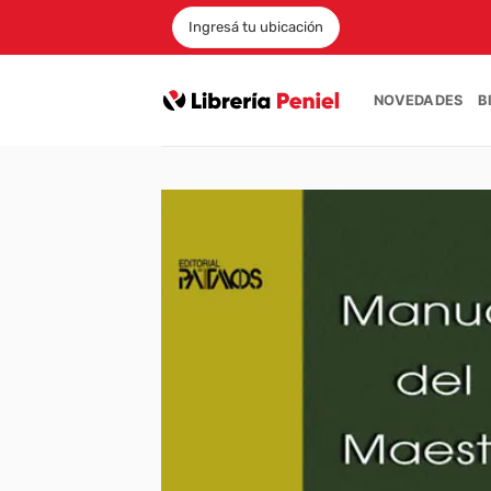
Saltar
Ingresá tu ubicación
al
contenido
NOVEDADES
B