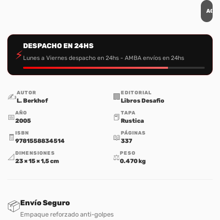
AGR
DESPACHO EN 24HS
⚡
Lunes a Viernes despacho en 24hs - AMBA envíos en 24hs
AUTOR
EDITORIAL
✍️
🏢
L. Berkhof
Libros Desafio
AÑO
TAPA
📅
📕
2005
Rustica
ISBN
PÁGINAS
🧾
📖
9781558834514
337
DIMENSIONES
PESO
📐
⚖️
23 × 15 × 1,5 cm
0.470 kg
Envío Seguro
📦
Empaque reforzado anti-golpes