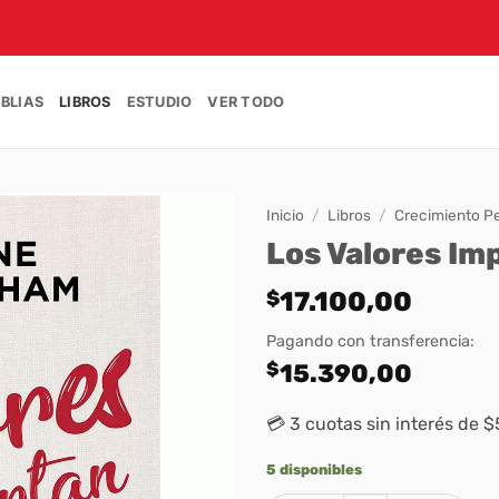
IBLIAS
LIBROS
ESTUDIO
VER TODO
Inicio
/
Libros
/
Crecimiento P
Los Valores Im
$
17.100,00
Pagando con transferencia:
$
15.390,00
💳 3 cuotas sin interés de 
5 disponibles