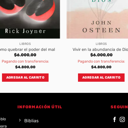
LIBROS
LIBROS
mo quebrar el poder del mal
Vivir en la abundancia de Di
$
6.000,00
$
6.000,00
Pagando con transferencia:
Pagando con transferencia:
$
4.800,00
$
4.800,00
AGREGAR AL CARRITO
AGREGAR AL CARRITO
INFORMACIÓN ÚTIL
SEGUIN
eblo
Biblias
para