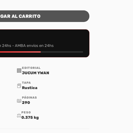
ad
GAR AL CARRITO
n 24hs - AMBA envíos en 24hs
EDITORIAL
🏢
JUCUM YWAN
TAPA
📕
Rustica
PÁGINAS
📖
290
PESO
⚖️
0.375 kg