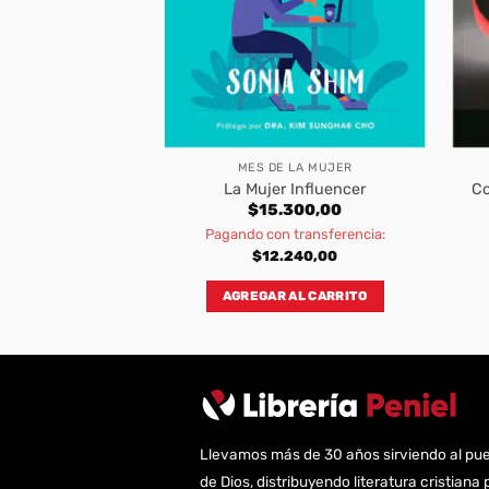
BROS
MES DE LA MUJER
Relaciones Rotas
La Mujer Influencer
Co
300,00
$
15.300,00
transferencia:
Pagando con transferencia:
040,00
$
12.240,00
AL CARRITO
AGREGAR AL CARRITO
Llevamos más de 30 años sirviendo al pu
de Dios, distribuyendo literatura cristiana 