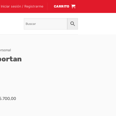
Iniciar sesión / Registrarme
CARRITO
ersonal
portan
$5.700,00