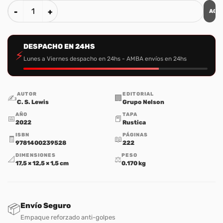
AGR
Lo eterno sin disimulo cantidad
DESPACHO EN 24HS
⚡
Lunes a Viernes despacho en 24hs - AMBA envíos en 24hs
AUTOR
EDITORIAL
✍️
🏢
C. S. Lewis
Grupo Nelson
AÑO
TAPA
📅
📕
2022
Rustica
ISBN
PÁGINAS
🧾
📖
9781400239528
222
DIMENSIONES
PESO
📐
⚖️
17,5 × 12,5 × 1,5 cm
0.170 kg
Envío Seguro
📦
Empaque reforzado anti-golpes