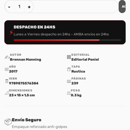
AGR
Leon y Cordero cantidad
DESPACHO EN 24HS
⚡
Lunes a Viernes despacho en 24hs - AMBA envíos en 24hs
AUTOR
EDITORIAL
✍️
🏢
Brennan Manning
Editorial Peniel
AÑO
TAPA
📅
📕
2017
Rustica
ISBN
PÁGINAS
🧾
📖
9789875576384
239
DIMENSIONES
PESO
📐
⚖️
23 × 15 × 1,5 cm
0.3 kg
Envío Seguro
📦
Empaque reforzado anti-golpes