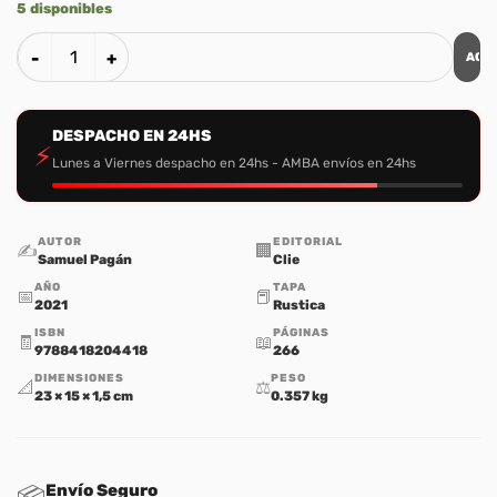
5 disponibles
AGR
Las Parabolas del Reino de Jesus de Nazaret cantidad
DESPACHO EN 24HS
⚡
Lunes a Viernes despacho en 24hs - AMBA envíos en 24hs
AUTOR
EDITORIAL
✍️
🏢
Samuel Pagán
Clie
AÑO
TAPA
📅
📕
2021
Rustica
ISBN
PÁGINAS
🧾
📖
9788418204418
266
DIMENSIONES
PESO
📐
⚖️
23 × 15 × 1,5 cm
0.357 kg
Envío Seguro