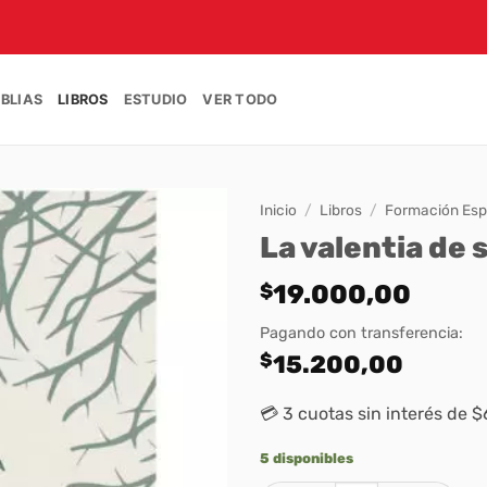
IBLIAS
LIBROS
ESTUDIO
VER TODO
Inicio
/
Libros
/
Formación Espi
La valentia de 
$
19.000,00
Pagando con transferencia:
$
15.200,00
💳 3 cuotas sin interés de 
5 disponibles