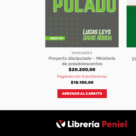
BROS
NOVEDADES
 Un Minuto para
Proyecto discipulado – Ministerio
E
ar el Día
de preadolescentes
500,00
$
20.200,00
transferencia:
Pagando con transferencia:
950,00
$
18.180,00
AL CARRITO
AGREGAR AL CARRITO