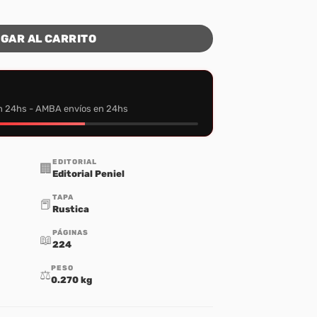
es cantidad
GAR AL CARRITO
n 24hs - AMBA envíos en 24hs
EDITORIAL
🏢
Editorial Peniel
TAPA
📕
Rustica
PÁGINAS
📖
224
PESO
⚖️
0.270 kg