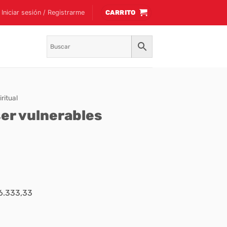
Iniciar sesión / Registrarme
CARRITO
ritual
ser vulnerables
$6.333,33