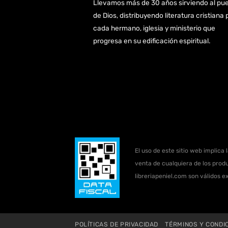
Llevamos más de 30 años sirviendo al pu
de Dios, distribuyendo literatura cristiana 
cada hermano, iglesia y ministerio que
progresa en su edificación espiritual.
El uso de este sitio web implica 
venta de cualquiera de los produ
libreriapeniel.com son válidos e
POLÍTICAS DE PRIVACIDAD
TÉRMINOS Y CONDI