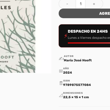
La valentia de ser vulnerabl
AGRE
DESPACHO EN 24HS
⚡
Lunes a Viernes despacho e
AUTOR
✍️
María José Hooft
AÑO
📅
2024
ISBN
🧾
9789875577084
DIMENSIONES
📐
22,5 × 15 × 1 cm