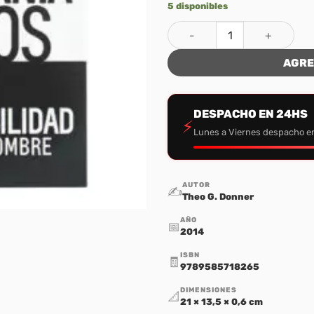
5 disponibles
La Soberanía de Dios y la Re
AGRE
DESPACHO EN 24HS
⚡
Lunes a Viernes despacho e
AUTOR
✍️
Theo G. Donner
AÑO
📅
2014
ISBN
🧾
9789585718265
DIMENSIONES
📐
21 × 13,5 × 0,6 cm