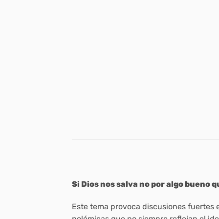
Si Dios nos salva no por algo bueno
Este tema provoca discusiones fuertes en
polémicas que no siempre reflejan el ide