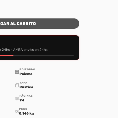
sponsabilidad del Hombre cantidad
GAR AL CARRITO
n 24hs - AMBA envíos en 24hs
EDITORIAL
🏢
Poiema
TAPA
📕
Rustica
PÁGINAS
📖
94
PESO
⚖️
0.146 kg