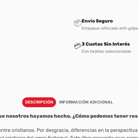
Envío Seguro
📦
Empaque reforzado anti-golp
3 Cuotas Sin Interés
💳
Con tarjetas seleccionadas
DESCRIPCIÓN
INFORMACIÓN ADICIONAL
 que nosotros hayamos hecho, ¿Cómo podemos tener res
tre cristianos. Por desgracia, diferencias en la perspectiva
al cristiano del amor fraternal. Este libro presenta esas per