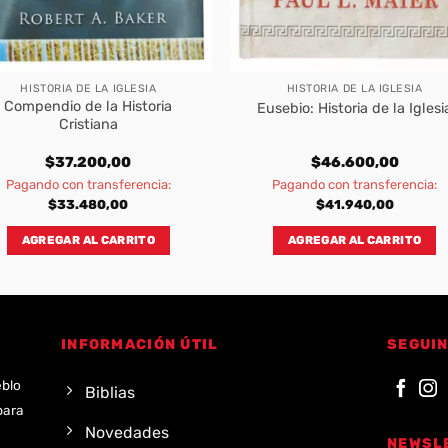
HISTORIA DE LA IGLESIA
HISTORIA DE LA IGLESIA
Compendio de la Historia
Eusebio: Historia de la Iglesi
Cristiana
$
37.200,00
$
46.600,00
Pagando con transferencia:
Pagando con transferencia:
$
33.480,00
$
41.940,00
AGREGAR AL CARRITO
AGREGAR AL CARRITO
INFORMACIÓN ÚTIL
SEGUIN
eblo
Biblias
para
Novedades
NEWSL