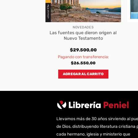
BROS
NOVEDADES
Las fuentes que dieron origen al
ca y Sistemática
Nuevo Testamento
900,00
$
29.500,00
transferencia:
Pagando con transferencia:
110,00
$
26.550,00
AL CARRITO
AGREGAR AL CARRITO
Llevamos más de 30 años sirviendo al pu
de Dios, distribuyendo literatura cristiana 
cada hermano, iglesia y ministerio que