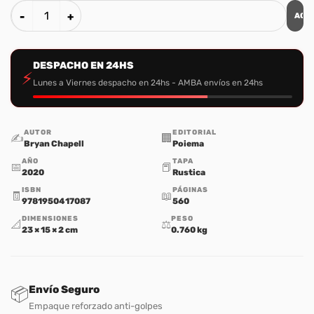
AGR
La predicacion Cristocentrica cantidad
DESPACHO EN 24HS
⚡
Lunes a Viernes despacho en 24hs - AMBA envíos en 24hs
AUTOR
EDITORIAL
✍️
🏢
Bryan Chapell
Poiema
AÑO
TAPA
📅
📕
2020
Rustica
ISBN
PÁGINAS
🧾
📖
9781950417087
560
DIMENSIONES
PESO
📐
⚖️
23 × 15 × 2 cm
0.760 kg
Envío Seguro
📦
Empaque reforzado anti-golpes