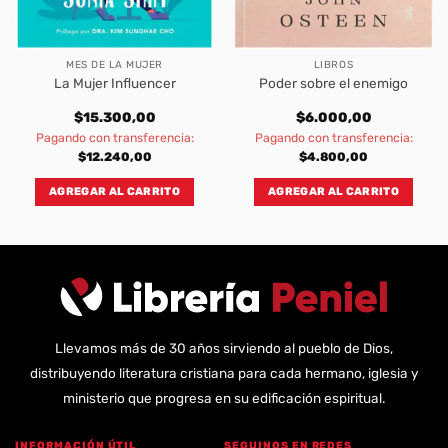
MES DE LA MUJER
LIBROS
La Mujer Influencer
Poder sobre el enemigo
$
15.300,00
$
6.000,00
Pagando con transferencia:
Pagando con transferencia:
$
12.240,00
$
4.800,00
AGREGAR AL CARRITO
AGREGAR AL CARRITO
Llevamos más de 30 años sirviendo al pueblo de Dios,
distribuyendo literatura cristiana para cada hermano, iglesia y
ministerio que progresa en su edificación espiritual.
INFORMACIÓN ÚTIL
SEGUINOS EN REDES