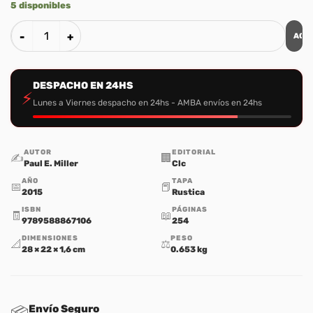
5 disponibles
AGR
La Persona de Jesus: Un Estudio Sobre el Amor (Tomo 2) ca
DESPACHO EN 24HS
⚡
Lunes a Viernes despacho en 24hs - AMBA envíos en 24hs
AUTOR
EDITORIAL
✍️
🏢
Paul E. Miller
Clc
AÑO
TAPA
📅
📕
2015
Rustica
ISBN
PÁGINAS
🧾
📖
9789588867106
254
DIMENSIONES
PESO
📐
⚖️
28 × 22 × 1,6 cm
0.653 kg
Envío Seguro