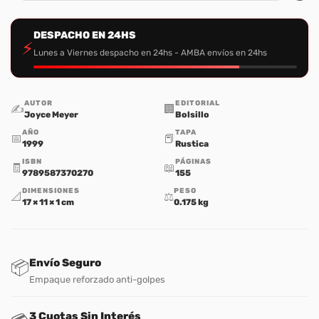
DESPACHO EN 24HS
⚡
Lunes a Viernes despacho en 24hs - AMBA envíos en 24hs
AUTOR
EDITORIAL
✍️
🏢
Joyce Meyer
Bolsillo
AÑO
TAPA
📅
📕
1999
Rustica
ISBN
PÁGINAS
🧾
📖
9789587370270
155
DIMENSIONES
PESO
📐
⚖️
17 × 11 × 1 cm
0.175 kg
Envío Seguro
📦
Empaque reforzado anti-golpes
3 Cuotas Sin Interés