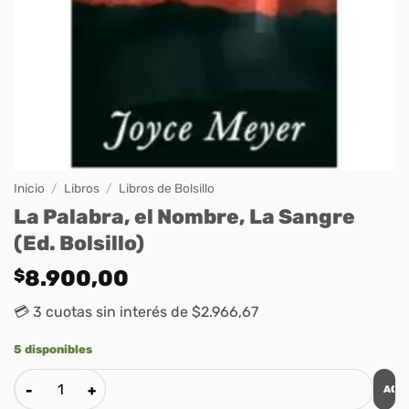
Inicio
/
Libros
/
Libros de Bolsillo
La Palabra, el Nombre, La Sangre
(Ed. Bolsillo)
$
8.900,00
💳 3 cuotas sin interés de $2.966,67
5 disponibles
AGR
La Palabra, el Nombre, La Sangre (Ed. Bolsillo) cantidad