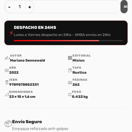
AGR
La Iglesia Integral cantidad
DESPACHO EN 24HS
⚡
Lunes a Viernes despacho en 24hs - AMBA envíos en 24hs
AUTOR
EDITORIAL
✍️
🏢
Mariano Sennewald
Mision
AÑO
TAPA
📅
📕
2022
Rustica
ISBN
PÁGINAS
🧾
📖
9789878852331
262
DIMENSIONES
PESO
📐
⚖️
23 × 15 × 1,6 cm
0.422 kg
Envío Seguro
📦
Empaque reforzado anti-golpes