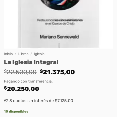
Inicio
/
Libros
/
Iglesia
La Iglesia Integral
Original
Current
$
22.500,00
$
21.375,00
price
price
Pagando con transferencia:
was:
is:
$
20.250,00
$22.500,00.
$21.375,00.
💳 3 cuotas sin interés de $7.125,00
10 disponibles