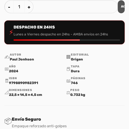
AGR
La Historia Del Cristianismo cantidad
DESPACHO EN 24HS
⚡
Lunes a Viernes despacho en 24hs - AMBA envíos en 24hs
AUTOR
EDITORIAL
✍️
🏢
Paul Jonhson
Origen
AÑO
TAPA
📅
📕
2024
Dura
ISBN
PÁGINAS
🧾
📖
9798890982391
746
DIMENSIONES
PESO
📐
⚖️
22,5 × 14,5 × 4,5 cm
0.732 kg
Envío Seguro
📦
Empaque reforzado anti-golpes