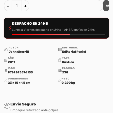
AGR
La Gente mas Feliz de la Tierra cantidad
DESPACHO EN 24HS
⚡
Lunes a Viernes despacho en 24hs - AMBA envíos en 24hs
AUTOR
EDITORIAL
✍️
🏢
John Sherrill
Editorial Peniel
AÑO
TAPA
📅
📕
2017
Rustica
ISBN
PÁGINAS
🧾
📖
9789875576155
238
DIMENSIONES
PESO
📐
⚖️
23 × 15 × 1,5 cm
0.290 kg
Envío Seguro
📦
Empaque reforzado anti-golpes