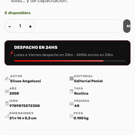
solaz… y de capacitación.
5 disponibles
AGR
Juegos Biblicos 1 cantidad
DESPACHO EN 24HS
⚡
Lunes a Viernes despacho en 24hs - AMBA envíos en 24hs
AUTOR
EDITORIAL
✍️
🏢
Eliseo Angelucci
Editorial Peniel
AÑO
TAPA
📅
📕
2008
Rustica
ISBN
PÁGINAS
🧾
📖
9789875572300
48
DIMENSIONES
PESO
📐
⚖️
21 × 14 × 0,3 cm
0.100 kg