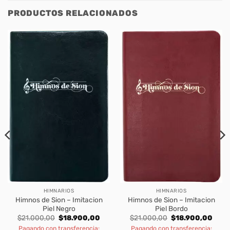
PRODUCTOS RELACIONADOS
HIMNARIOS
HIMNARIOS
Himnos de Sion – Imitacion
Himnos de Sion – Imitacion
Piel Negro
Piel Bordo
rent
Original
Current
Original
Curre
$
21.000,00
$
18.900,00
$
21.000,00
$
18.900,00
ce
price
price
price
price
Pagando con transferencia:
Pagando con transferencia: