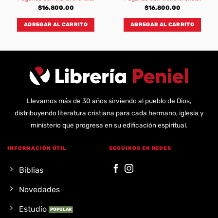
was:
is:
was:
is:
.900,00.
$21.000,00.
$18.900,00.
$21.000,00.
$18.9
$
16.800,00
$
16.800,00
AGREGAR AL CARRITO
AGREGAR AL CARRITO
Llevamos más de 30 años sirviendo al pueblo de Dios,
distribuyendo literatura cristiana para cada hermano, iglesia y
ministerio que progresa en su edificación espiritual.
INFORMACIÓN ÚTIL
SEGUINOS EN REDES
Biblias
Novedades
Estudio