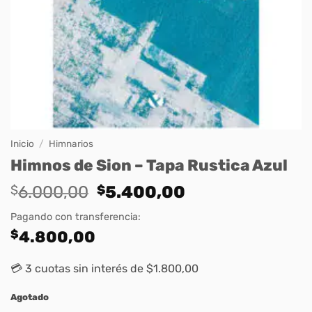
Inicio
/
Himnarios
Himnos de Sion – Tapa Rustica Azul
Original
Current
$
6.000,00
$
5.400,00
price
price
Pagando con transferencia:
was:
is:
$
4.800,00
$6.000,00.
$5.400,00.
💳 3 cuotas sin interés de $1.800,00
Agotado