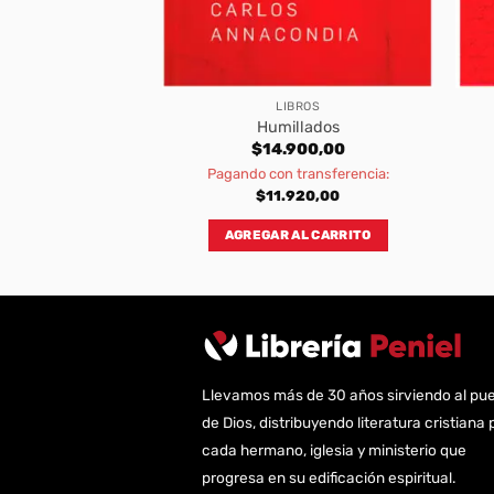
BROS
LIBROS
s Finney
Humillados
900,00
$
14.900,00
transferencia:
Pagando con transferencia:
920,00
$
11.920,00
AL CARRITO
AGREGAR AL CARRITO
Llevamos más de 30 años sirviendo al pu
de Dios, distribuyendo literatura cristiana 
cada hermano, iglesia y ministerio que
progresa en su edificación espiritual.