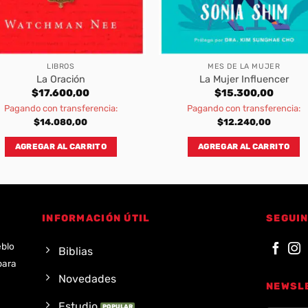
LIBROS
MES DE LA MUJER
La Oración
La Mujer Influencer
$
17.600,00
$
15.300,00
Pagando con transferencia:
Pagando con transferencia:
$
14.080,00
$
12.240,00
AGREGAR AL CARRITO
AGREGAR AL CARRITO
INFORMACIÓN ÚTIL
SEGUIN
eblo
Biblias
para
Novedades
NEWSL
Estudio