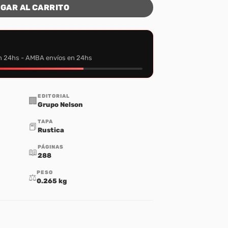
GAR AL CARRITO
n 24hs - AMBA envíos en 24hs
EDITORIAL
🏢
Grupo Nelson
TAPA
📕
Rustica
PÁGINAS
📖
288
PESO
⚖️
0.265 kg