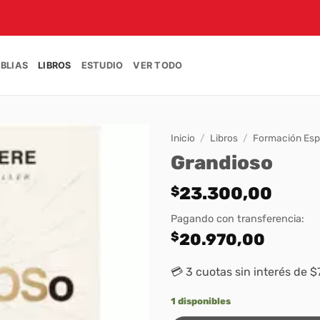
IBLIAS
LIBROS
ESTUDIO
VER TODO
Inicio
/
Libros
/
Formación Espi
Grandioso
$
23.300,00
Pagando con transferencia:
$
20.970,00
💳 3 cuotas sin interés de $
1 disponibles