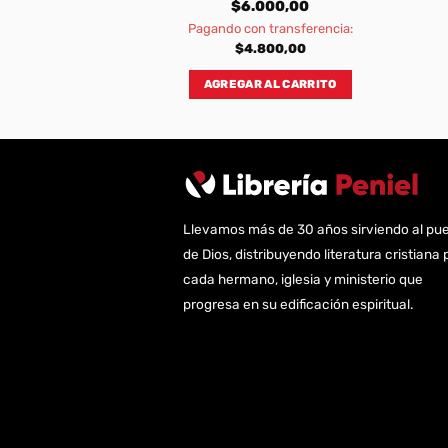
000,00
$
6.000,00
transferencia:
Pagando con transferencia:
800,00
$
4.800,00
AL CARRITO
AGREGAR AL CARRITO
Llevamos más de 30 años sirviendo al pu
de Dios, distribuyendo literatura cristiana 
cada hermano, iglesia y ministerio que
progresa en su edificación espiritual.