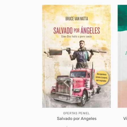
BROS
OFERTAS PENIEL
el poder del mal
Salvado por Angeles
V