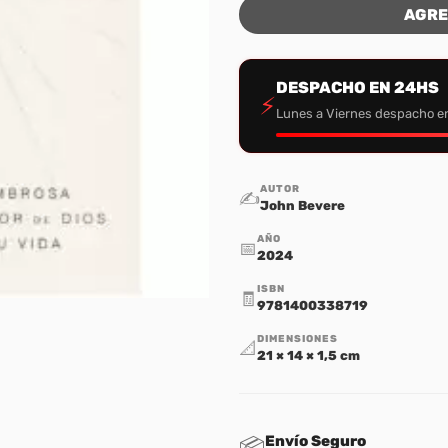
AGRE
DESPACHO EN 24HS
⚡
Lunes a Viernes despacho e
AUTOR
✍️
John Bevere
AÑO
📅
2024
ISBN
🧾
9781400338719
DIMENSIONES
📐
21 × 14 × 1,5 cm
Envío Seguro
📦