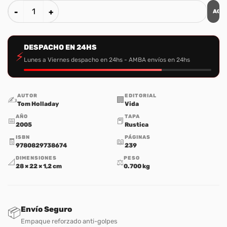
AGR
Fundamentos - Alumnos cantidad
DESPACHO EN 24HS
⚡
Lunes a Viernes despacho en 24hs - AMBA envíos en 24hs
AUTOR
EDITORIAL
✍️
🏢
Tom Holladay
Vida
AÑO
TAPA
📅
📕
2005
Rustica
ISBN
PÁGINAS
🧾
📖
9780829738674
239
DIMENSIONES
PESO
📐
⚖️
28 × 22 × 1,2 cm
0.700 kg
Envío Seguro
📦
Empaque reforzado anti-golpes