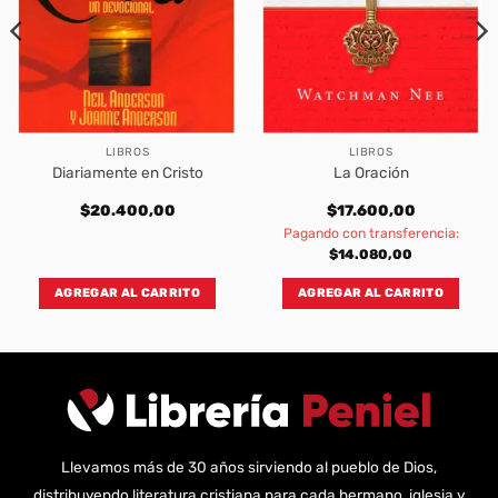
LIBROS
LIBROS
Diariamente en Cristo
La Oración
$
20.400,00
$
17.600,00
Pagando con transferencia:
$
14.080,00
AGREGAR AL CARRITO
AGREGAR AL CARRITO
Llevamos más de 30 años sirviendo al pueblo de Dios,
distribuyendo literatura cristiana para cada hermano, iglesia y