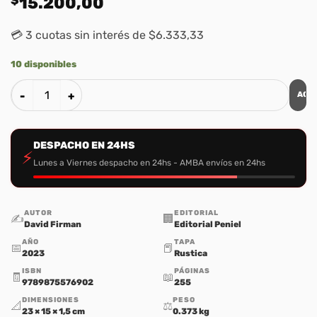
15.200,00
💳 3 cuotas sin interés de $6.333,33
10 disponibles
AGR
Familias Alineadas A Lo Eterno cantidad
DESPACHO EN 24HS
⚡
Lunes a Viernes despacho en 24hs - AMBA envíos en 24hs
AUTOR
EDITORIAL
✍️
🏢
David Firman
Editorial Peniel
AÑO
TAPA
📅
📕
2023
Rustica
ISBN
PÁGINAS
🧾
📖
9789875576902
255
DIMENSIONES
PESO
📐
⚖️
23 × 15 × 1,5 cm
0.373 kg