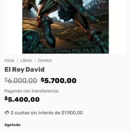
Inicio
/
Libros
/
Comics
El Rey David
Original
Current
$
6.000,00
$
5.700,00
price
price
Pagando con transferencia:
was:
is:
$
5.400,00
$6.000,00.
$5.700,00.
💳 3 cuotas sin interés de $1.900,00
Agotado