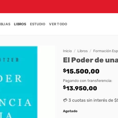
IBLIAS
LIBROS
ESTUDIO
VER TODO
Inicio
/
Libros
/
Formación Espi
El Poder de un
$
15.500,00
Pagando con transferencia:
$
13.950,00
💳 3 cuotas sin interés de $
Agotado