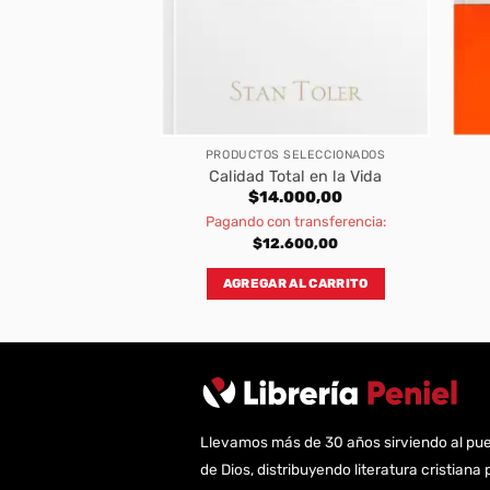
BROS
PRODUCTOS SELECCIONADOS
el poder del mal
Calidad Total en la Vida
000,00
$
14.000,00
transferencia:
Pagando con transferencia:
800,00
$
12.600,00
AL CARRITO
AGREGAR AL CARRITO
Llevamos más de 30 años sirviendo al pu
de Dios, distribuyendo literatura cristiana 