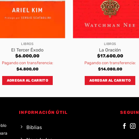
LIBROS
LIBROS
El Tercer Éxodo
La Oración
$
6.000,00
$
17.600,00
Pagando con transferencia:
Pagando con transferencia:
$
4.800,00
$
14.080,00
AGREGAR AL CARRITO
AGREGAR AL CARRITO
INFORMACIÓN ÚTIL
SEGUIN
eblo
Biblias
para