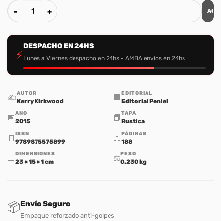
AGR
El Poder De La Imaginacion cantidad
DESPACHO EN 24HS
⚡
Lunes a Viernes despacho en 24hs - AMBA envíos en 24hs
AUTOR
EDITORIAL
✍️
🏢
Kerry Kirkwood
Editorial Peniel
AÑO
TAPA
📅
📕
2015
Rustica
ISBN
PÁGINAS
🧾
📖
9789875575899
188
DIMENSIONES
PESO
📐
⚖️
23 × 15 × 1 cm
0.230 kg
Envío Seguro
📦
Empaque reforzado anti-golpes