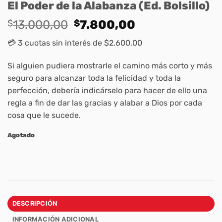
El Poder de la Alabanza (Ed. Bolsillo)
Original
Current
$
13.000,00
$
7.800,00
price
price
💳 3 cuotas sin interés de $2.600,00
was:
is:
$13.000,00.
$7.800,00.
Si alguien pudiera mostrarle el camino más corto y más
seguro para alcanzar toda la felicidad y toda la
perfección, debería indicárselo para hacer de ello una
regla a fin de dar las gracias y alabar a Dios por cada
cosa que le sucede.
Agotado
DESCRIPCIÓN
INFORMACIÓN ADICIONAL