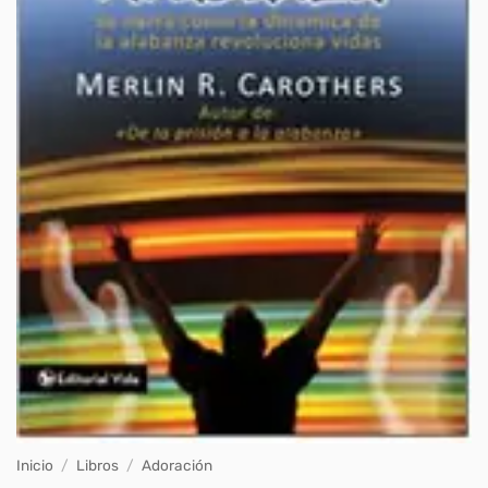
Inicio
/
Libros
/
Adoración