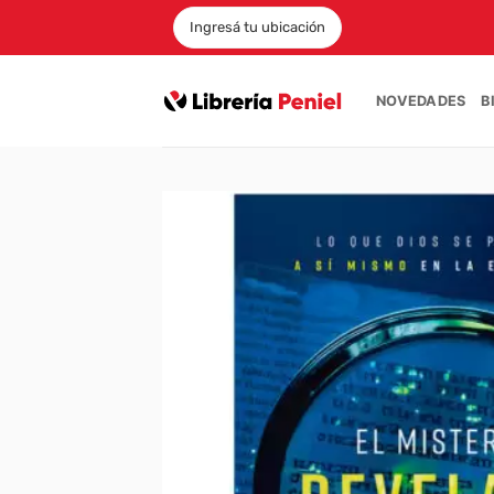
Saltar
Ingresá tu ubicación
al
contenido
NOVEDADES
B