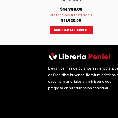
Relaciones Rotas
Humillados
300,00
$
14.900,00
transferencia:
Pagando con transferencia:
040,00
$
11.920,00
AL CARRITO
AGREGAR AL CARRITO
Llevamos más de 30 años sirviendo al pu
de Dios, distribuyendo literatura cristiana 
cada hermano, iglesia y ministerio que
progresa en su edificación espiritual.