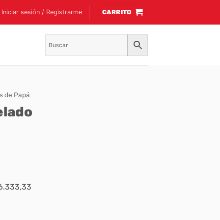
Iniciar sesión / Registrarme
CARRITO
 de Papá
elado
$6.333,33