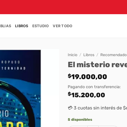
IBLIAS
LIBROS
ESTUDIO
VER TODO
Inicio
/
Libros
/
Recomendados
El misterio rev
$
19.000,00
Pagando con transferencia:
$
15.200,00
💳 3 cuotas sin interés de 
5 disponibles