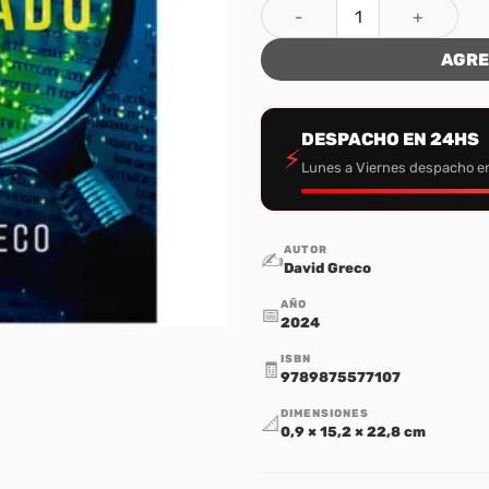
El misterio revelado cantida
AGRE
DESPACHO EN 24HS
⚡
Lunes a Viernes despacho e
AUTOR
✍️
David Greco
AÑO
📅
2024
ISBN
🧾
9789875577107
DIMENSIONES
📐
0,9 × 15,2 × 22,8 cm