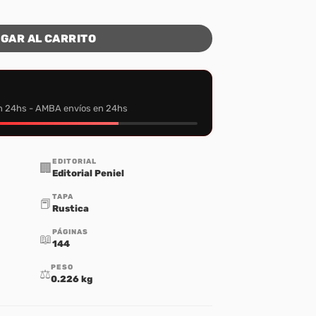
d
GAR AL CARRITO
n 24hs - AMBA envíos en 24hs
EDITORIAL
🏢
Editorial Peniel
TAPA
📕
Rustica
PÁGINAS
📖
144
PESO
⚖️
0.226 kg