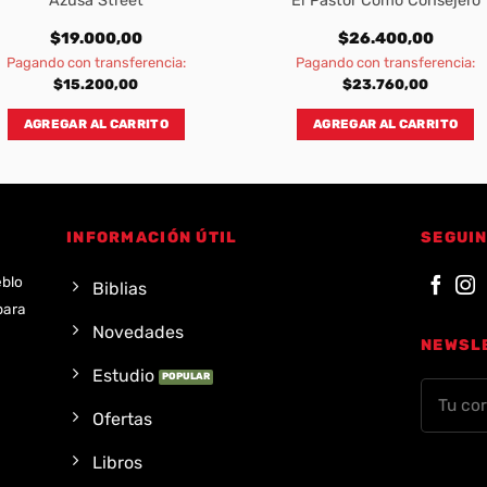
Azusa Street
El Pastor Como Consejero
$
19.000,00
$
26.400,00
Pagando con transferencia:
Pagando con transferencia:
$
15.200,00
$
23.760,00
AGREGAR AL CARRITO
AGREGAR AL CARRITO
INFORMACIÓN ÚTIL
SEGUIN
eblo
Biblias
para
Novedades
NEWSL
Estudio
Ofertas
Libros