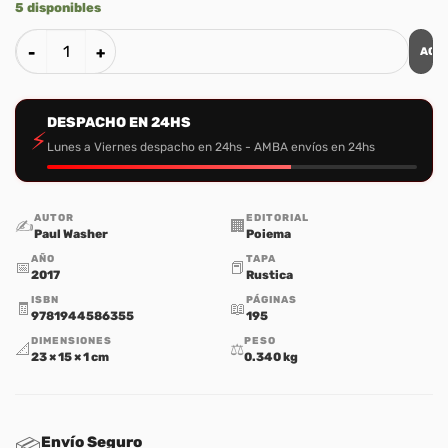
5 disponibles
AGR
El Llamado del Evangelio & La Conversión Verdadera cantid
DESPACHO EN 24HS
⚡
Lunes a Viernes despacho en 24hs - AMBA envíos en 24hs
AUTOR
EDITORIAL
✍️
🏢
Paul Washer
Poiema
AÑO
TAPA
📅
📕
2017
Rustica
ISBN
PÁGINAS
🧾
📖
9781944586355
195
DIMENSIONES
PESO
📐
⚖️
23 × 15 × 1 cm
0.340 kg
Envío Seguro