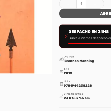
El impostor que vive en mi c
AGRE
DESPACHO EN 24HS
⚡
Lunes a Viernes despacho e
AUTOR
✍️
Brennan Manning
AÑO
📅
2019
ISBN
🧾
9781949238228
DIMENSIONES
📐
23 × 15 × 1,5 cm