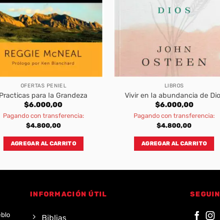
OFERTAS PENIEL
LIBROS
Practicas para la Grandeza
Vivir en la abundancia de Di
$
6.000,00
$
6.000,00
Pagando con transferencia:
Pagando con transferencia:
$
4.800,00
$
4.800,00
AGREGAR AL CARRITO
AGREGAR AL CARRITO
INFORMACIÓN ÚTIL
SEGUIN
eblo
Biblias