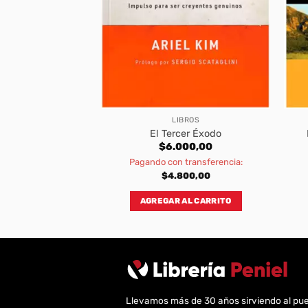
BROS
LIBROS
ración
El Tercer Éxodo
600,00
$
6.000,00
transferencia:
Pagando con transferencia:
080,00
$
4.800,00
AL CARRITO
AGREGAR AL CARRITO
Llevamos más de 30 años sirviendo al pu