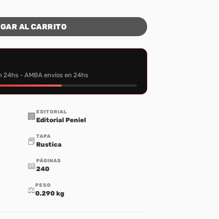
antidad
GAR AL CARRITO
n 24hs - AMBA envíos en 24hs
EDITORIAL
🏢
Editorial Peniel
TAPA
📕
Rustica
PÁGINAS
📖
240
PESO
⚖️
0.290 kg