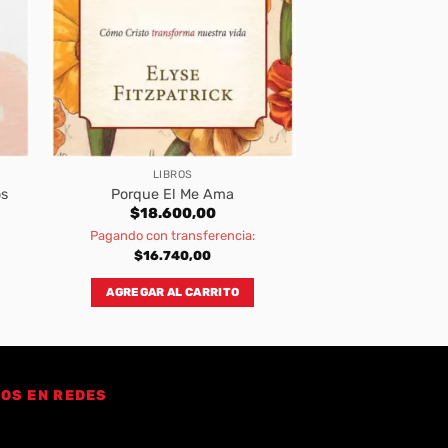
LIBROS
os
Porque El Me Ama
$
18.600,00
Pagando con transferencia:
$
16.740,00
AGREGAR AL CARRITO
OS EN REDES