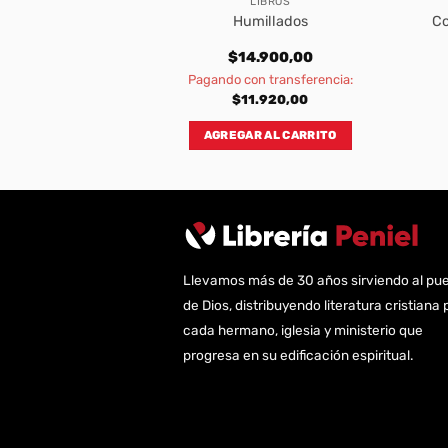
BROS
LIBROS
undancia de Dios
Humillados
Co
000,00
$
14.900,00
transferencia:
Pagando con transferencia:
800,00
$
11.920,00
AL CARRITO
AGREGAR AL CARRITO
Llevamos más de 30 años sirviendo al pu
de Dios, distribuyendo literatura cristiana 
cada hermano, iglesia y ministerio que
progresa en su edificación espiritual.