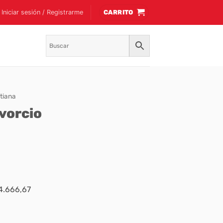
Iniciar sesión / Registrarme
CARRITO
tiana
ivorcio
$4.666,67