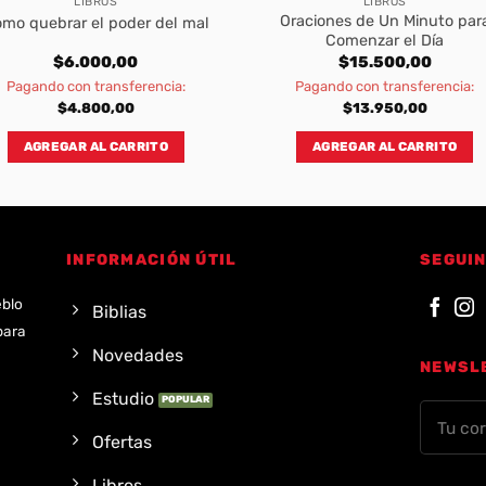
LIBROS
LIBROS
Oraciones de Un Minuto par
mo quebrar el poder del mal
Comenzar el Día
$
6.000,00
$
15.500,00
Pagando con transferencia:
Pagando con transferencia:
$
4.800,00
$
13.950,00
AGREGAR AL CARRITO
AGREGAR AL CARRITO
INFORMACIÓN ÚTIL
SEGUIN
eblo
Biblias
para
Novedades
NEWSL
Estudio
Ofertas
Libros