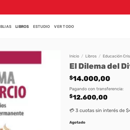
IBLIAS
LIBROS
ESTUDIO
VER TODO
Inicio
/
Libros
/
Educación Cris
El Dilema del D
$
14.000,00
Pagando con transferencia:
$
12.600,00
💳 3 cuotas sin interés de 
Agotado