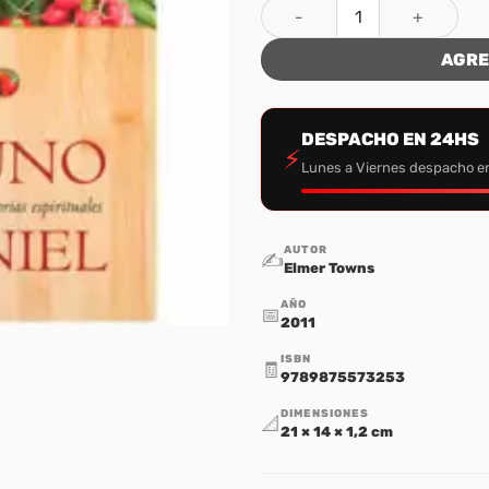
El Ayuno de Daniel cantidad
AGRE
DESPACHO EN 24HS
⚡
Lunes a Viernes despacho e
AUTOR
✍️
Elmer Towns
AÑO
📅
2011
ISBN
🧾
9789875573253
DIMENSIONES
📐
21 × 14 × 1,2 cm