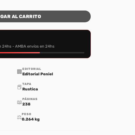
GAR AL CARRITO
n 24hs - AMBA envíos en 24hs
EDITORIAL
🏢
Editorial Peniel
TAPA
📕
Rustica
PÁGINAS
📖
238
PESO
⚖️
0.264 kg