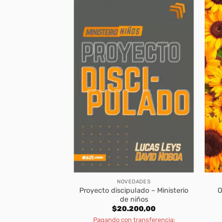
DOS DE PAPÁ
NOVEDADES
Proyecto discipulado – Ministerio
O
l Obrero de Dios
de niños
400,00
$
20.200,00
transferencia:
Pagando con transferencia: