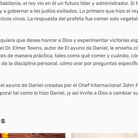
abilonia, el rey vio en él un futuro líder y administrador. Si 
y a gobernar a los judíos exiliados. Lo primero que hizo el r
cos vinos. La respuesta del profeta fue comer solo vegetal
lquiera que desee honrar a Dios y experimentar victorias es
 el Dr. Elmer Towns, autor de El ayuno de Daniel, le enseña
ntes de manera práctica, tales como qué comer y cuándo, c
s de la disciplina personal, cómo orar por preguntas específ
el ayuno de Daniel creadas por el Chef Internacional John P
oral tal como lo hizo Daniel, ¡y así invite a Dios a cambiar su
OS