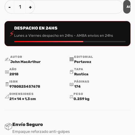
AGR
El Andar del Creyente con Cristo cantidad
DESPACHO EN 24HS
⚡
Lunes a Viernes despacho en 24hs - AMBA envíos en 24hs
AUTOR
EDITORIAL
✍️
🏢
John MacArthur
Portavoz
AÑO
TAPA
📅
📕
2018
Rustica
ISBN
PÁGINAS
🧾
📖
9780825457678
174
DIMENSIONES
PESO
📐
⚖️
21 × 14 × 1,3 cm
0.259 kg
Envío Seguro
📦
Empaque reforzado anti-golpes