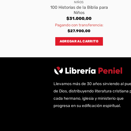
IÑOS
NIÑOS
100 Historias de la Biblia para
 de Cristo
Niños
300,00
$
31.000,00
transferencia:
Pagando con transferencia:
970,00
$
27.900,00
AL CARRITO
AGREGAR AL CARRITO
Llevamos más de 30 años sirviendo al pu
de Dios, distribuyendo literatura cristiana 
cada hermano, iglesia y ministerio que
progresa en su edificación espiritual.