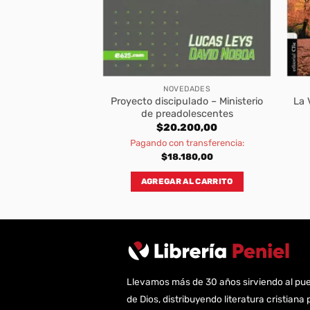
BROS
NOVEDADES
 Un Minuto para
Proyecto discipulado – Ministerio
La 
ar el Día
de preadolescentes
500,00
$
20.200,00
transferencia:
Pagando con transferencia:
950,00
$
18.180,00
AL CARRITO
AGREGAR AL CARRITO
Llevamos más de 30 años sirviendo al pu
de Dios, distribuyendo literatura cristiana 