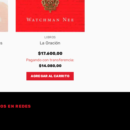
LIBROS
os
La Oración
$
17.600,00
Pagando con transferencia:
$
14.080,00
AGREGAR AL CARRITO
OS EN REDES