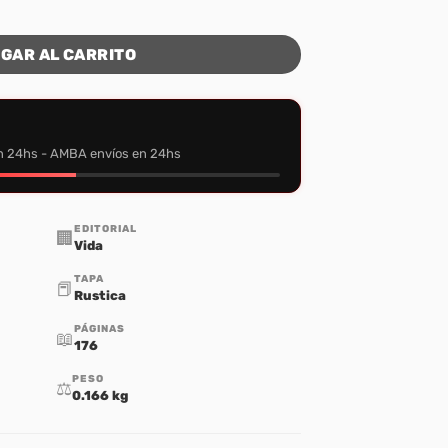
ad
GAR AL CARRITO
n 24hs - AMBA envíos en 24hs
EDITORIAL
🏢
Vida
TAPA
📕
Rustica
PÁGINAS
📖
176
PESO
⚖️
0.166 kg