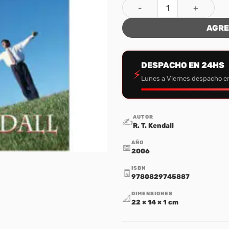
Demos Gracias a Dios cantid
AGRE
DESPACHO EN 24HS
⚡
Lunes a Viernes despacho e
AUTOR
✍️
R. T. Kendall
AÑO
📅
2006
ISBN
🧾
9780829745887
DIMENSIONES
📐
22 × 14 × 1 cm