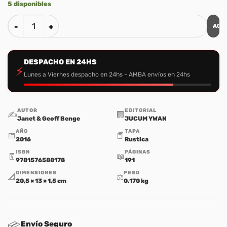
5 disponibles
AGR
Defensora de los Desamparados: La Vida de Elizabeth Fry c
DESPACHO EN 24HS
⚡
Lunes a Viernes despacho en 24hs - AMBA envíos en 24hs
AUTOR
EDITORIAL
✍️
🏢
Janet & Geoff Benge
JUCUM YWAN
AÑO
TAPA
📅
📕
2016
Rustica
ISBN
PÁGINAS
🧾
📖
9781576588178
191
DIMENSIONES
PESO
📐
⚖️
20,5 × 13 × 1,5 cm
0.170 kg
Envío Seguro