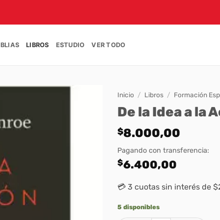
IBLIAS
LIBROS
ESTUDIO
VER TODO
Inicio
/
Libros
/
Formación Espi
De la Idea a la 
$
8.000,00
Pagando con transferencia:
$
6.400,00
💳 3 cuotas sin interés de 
5 disponibles