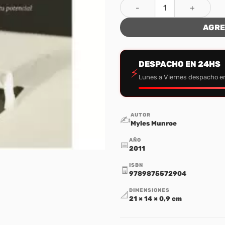
De la Idea a la Accion cantid
AGRE
DESPACHO EN 24HS
⚡
Lunes a Viernes despacho e
AUTOR
✍️
Myles Munroe
AÑO
📅
2011
ISBN
🧾
9789875572904
DIMENSIONES
📐
21 × 14 × 0,9 cm