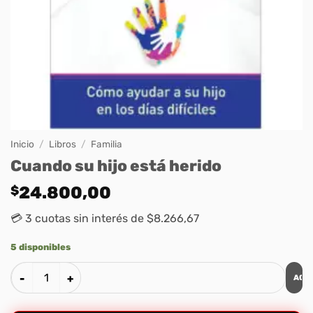
Inicio
/
Libros
/
Familia
Cuando su hijo está herido
$
24.800,00
💳 3 cuotas sin interés de $8.266,67
5 disponibles
AGR
Cuando su hijo está herido cantidad