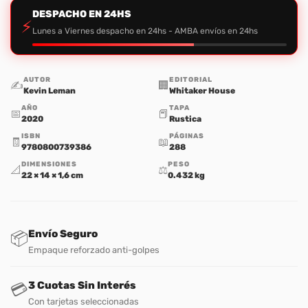
DESPACHO EN 24HS
⚡
Lunes a Viernes despacho en 24hs - AMBA envíos en 24hs
AUTOR
EDITORIAL
✍️
🏢
Kevin Leman
Whitaker House
AÑO
TAPA
📅
📕
2020
Rustica
ISBN
PÁGINAS
🧾
📖
9780800739386
288
DIMENSIONES
PESO
📐
⚖️
22 × 14 × 1,6 cm
0.432 kg
Envío Seguro
📦
Empaque reforzado anti-golpes
3 Cuotas Sin Interés
💳
Con tarjetas seleccionadas