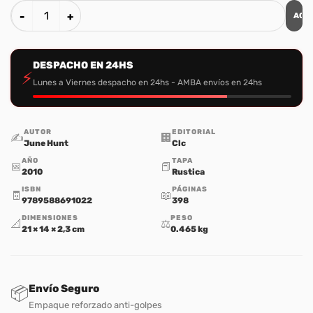
AGR
Consejería Bíblica Vol. 9 cantidad
DESPACHO EN 24HS
⚡
Lunes a Viernes despacho en 24hs - AMBA envíos en 24hs
AUTOR
EDITORIAL
✍️
🏢
June Hunt
Clc
AÑO
TAPA
📅
📕
2010
Rustica
ISBN
PÁGINAS
🧾
📖
9789588691022
398
DIMENSIONES
PESO
📐
⚖️
21 × 14 × 2,3 cm
0.465 kg
Envío Seguro
📦
Empaque reforzado anti-golpes