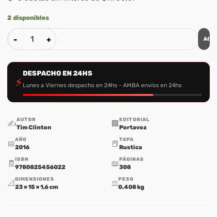
2 disponibles
AGR
Consejeria Biblica Tomo 5: Manual de Consulta sobre la Sexu
DESPACHO EN 24HS
⚡
Lunes a Viernes despacho en 24hs - AMBA envíos en 24hs
AUTOR
EDITORIAL
✍️
🏢
Tim Clinton
Portavoz
AÑO
TAPA
📅
📕
2016
Rustica
ISBN
PÁGINAS
🧾
📖
9780825456022
308
DIMENSIONES
PESO
📐
⚖️
23 × 15 × 1,6 cm
0.408 kg