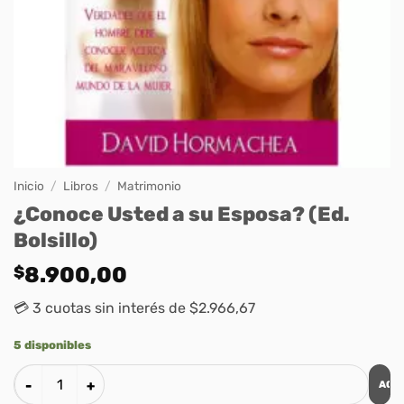
Inicio
/
Libros
/
Matrimonio
¿Conoce Usted a su Esposa? (Ed.
Bolsillo)
$
8.900,00
💳 3 cuotas sin interés de $2.966,67
5 disponibles
AGR
¿Conoce Usted a su Esposa? (Ed. Bolsillo) cantidad