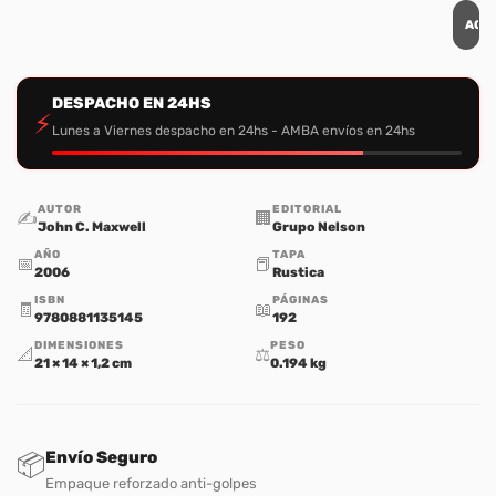
AGR
DESPACHO EN 24HS
⚡
Lunes a Viernes despacho en 24hs - AMBA envíos en 24hs
AUTOR
EDITORIAL
✍️
🏢
John C. Maxwell
Grupo Nelson
AÑO
TAPA
📅
📕
2006
Rustica
ISBN
PÁGINAS
🧾
📖
9780881135145
192
DIMENSIONES
PESO
📐
⚖️
21 × 14 × 1,2 cm
0.194 kg
Envío Seguro
📦
Empaque reforzado anti-golpes