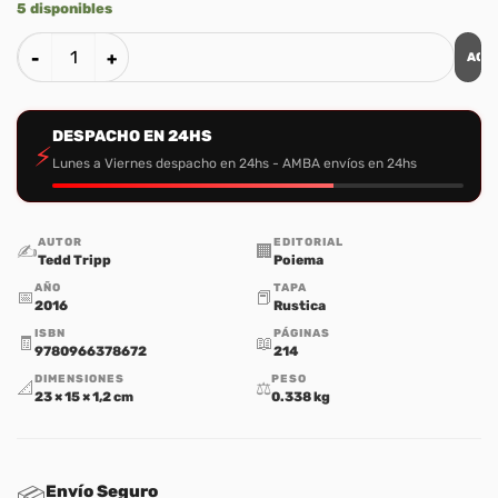
5 disponibles
AGR
Como Pastorear el Corazón de tu Hijo cantidad
DESPACHO EN 24HS
⚡
Lunes a Viernes despacho en 24hs - AMBA envíos en 24hs
AUTOR
EDITORIAL
✍️
🏢
Tedd Tripp
Poiema
AÑO
TAPA
📅
📕
2016
Rustica
ISBN
PÁGINAS
🧾
📖
9780966378672
214
DIMENSIONES
PESO
📐
⚖️
23 × 15 × 1,2 cm
0.338 kg
Envío Seguro