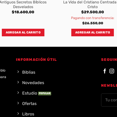
Antiguos Secretos Bíblicos
La Vida del Cristiano Centrada
Desvelados
Cristo
$
18.600,00
$
29.500,00
Pagando con transferencia:
$
26.550,00
AGREGAR AL CARRITO
AGREGAR AL CARRITO
INFORMACIÓN ÚTIL
SEGUIN
eblo
Biblias
para
Novedades
NEWSL
Estudio
Ofertas
Libros