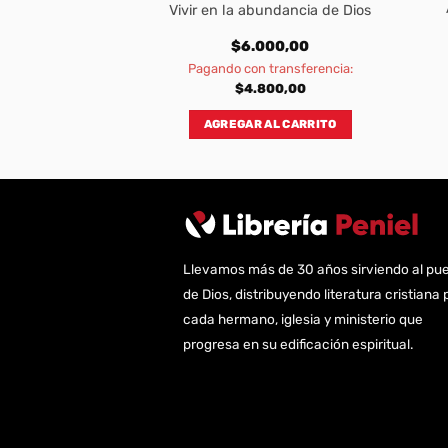
cer Éxodo
Vivir en la abundancia de Dios
000,00
$
6.000,00
transferencia:
Pagando con transferencia:
800,00
$
4.800,00
AL CARRITO
AGREGAR AL CARRITO
Llevamos más de 30 años sirviendo al pu
de Dios, distribuyendo literatura cristiana 
cada hermano, iglesia y ministerio que
progresa en su edificación espiritual.