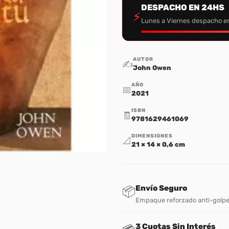
DESPACHO EN 24HS
⚡
Lunes a Viernes despacho e
AUTOR
✍️
John Owen
AÑO
📅
2021
ISBN
🧾
9781629461069
DIMENSIONES
📐
21 × 14 × 0,6 cm
Envío Seguro
📦
Empaque reforzado anti-golp
3 Cuotas Sin Interés