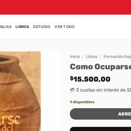
IBLIAS
LIBROS
ESTUDIO
VER TODO
Inicio
/
Libros
/
Formación Espi
Como Ocuparse 
$
15.500,00
💳 3 cuotas sin interés de $
1 disponibles
AGRE