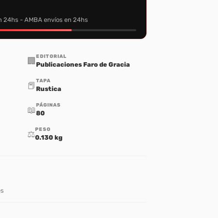
n 24hs - AMBA envíos en 24hs
EDITORIAL
🏢
Publicaciones Faro de Gracia
TAPA
📕
Rustica
PÁGINAS
📖
80
PESO
⚖️
0.130 kg
es