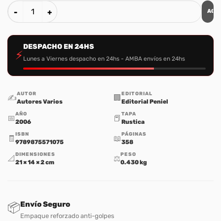
AGR
Como Ministrar Liberación cantidad
DESPACHO EN 24HS
⚡
Lunes a Viernes despacho en 24hs - AMBA envíos en 24hs
AUTOR
EDITORIAL
✍️
🏢
Autores Varios
Editorial Peniel
AÑO
TAPA
📅
📕
2006
Rustica
ISBN
PÁGINAS
🧾
📖
9789875571075
358
DIMENSIONES
PESO
📐
⚖️
21 × 14 × 2 cm
0.430 kg
Envío Seguro
📦
Empaque reforzado anti-golpes